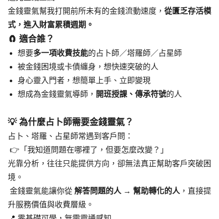
金錢靈氣幫我打開前所未有的金錢流動速度，
從匱乏存活模
式，進入財富累積週期。
🧲 適合誰？
想要
多一項收費技能
的占卜師／塔羅師／占星師
被金錢困境或卡債纏身，想快速突破的人
身心靈入門者，想簡單上手、立即變現
想成為金錢靈氣導師，
開班授課、傳承符號
的人
💡 為什麼占卜師需要金錢靈氣？
占卜、塔羅、占星師常遇到客戶問：
 👉「我知道問題在哪裡了，但要怎麼改變？」
光靠分析，往往只能提供方向，卻無法真正幫助客戶突破困
境。
 金錢靈氣能讓你從 
解答問題的人 → 幫助轉化的人
，直接提
升服務價值與收費層級。
📍 零基礎可學，無需靈通感知