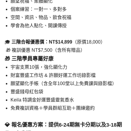
願望祝福、集體顯化
個案練習：一對一、多對多
空間、資訊、物品、飲食祝福
學會為他人點化、開課傳授
🎓 
三階合報優惠價：NT$14,899
（原價18,000）
 🎁 複訓優惠 NT$7,500（含所有贈品）
🎁 三階學員專屬好康
宇宙支票10張，強化顯化力
財富豐盛工作坊 & 許願好運工作坊錄影檔
願望顯化手帳（含全年100堂以上免費課與錄影檔）
豐盛錢母紅包袋
Keila 特調金好運豐盛靈氣香水
免費複訓資格＋學員群組互助＋團練邀約
💎 報名優惠方案：提供6-24期無卡分期以及3-18期