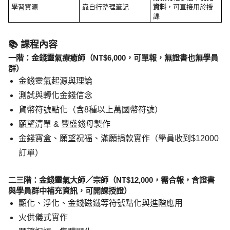
學習資源
靠自行整理筆記
資料
，可直接用於授
課
📚 課程內容
一階：金錢靈氣療癒師（NT$6,000，可單報，無證書也無學員
群）
金錢靈氣起源與理論
測試與轉化金錢信念
貨幣符號點化（含8種以上萬國幣符號）
願望清單 & 豐盛錢母製作
金錢寶盒、願望祝福、滿願捐款實作（學員收到$12000
訂單）
二三階：金錢靈氣大師／宗師（NT$12,000，需合報，含證書
與學員群中補充資訊，可開課授證）
顯化、淨化、金錢磁鐵等符號點化與進階應用
火供儀式實作