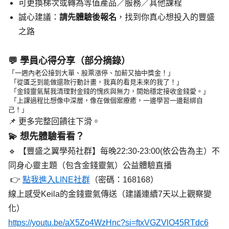
可更換梯次或轉為等值產品／服務／其他課程
誠心建議：
請先體驗後報名
，找到你真心想投入的豐盛
之路
💬 學員心得分享（部分摘錄）
「一週內老公接到大單、股票漲停、加薪又抽中獎金！」
 「從匱乏到能做還款行動計畫，我真的看見未來的我了！」
 「金錢靈氣幫我清理對金錢的愧疚與無力，開始穩定接收金錢愛。」
 「上課過程比想像中深層，像在做個案療癒，一邊學習一邊鬆綁自
己！」
📌 更多完整回饋往下滑。
💫 想先體驗看看？
🔹 【豐盛之翼學苑社群】每晚22:30-23:00(依公告為主）不
同身心靈主題（包含金錢靈氣）公益體驗直播
 👉 
點我進入LINE社群
（密碼：168168）
線上感受Keila的金錢靈氣傳送（建議連續7天以上觀察變
化）
https://youtu.be/aX5Zo4WzHnc?si=ftxVGZVlO45RTdc6