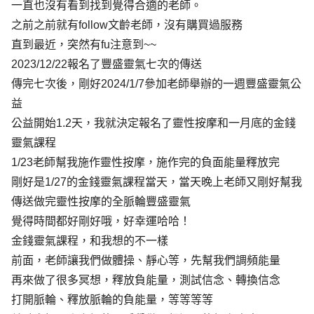
一直也沒有看到找到覺得合適的老師。
之前之前就有follow文齡老師，沒有購買過服務
直到最近，突然有fu注意到~~
2023/12/22報名了豐盛靈氣七次的傳送
傳完七次後，剛好2024/1/7參加老師舉辦的一週豐盛靈氣公
益
公益開始1.2天，我就決定報名了靈性按摩和一月底的金錢
靈氣課程
1/23老師幫我施作靈性按摩，施作完的負面能量釋放完
剛好是1/27的金錢靈氣課程當天，當天晚上老師又剛好幫我
傳送做完靈性按摩的全脈輪豐盛靈氣
覺得時間都好剛好哦，好幸運哈哈！
金錢靈氣課程，和我想的不一樣
前面，老師讓我們做體操、靜心等，先幫我們調頻能量
再來做了很多冥想，釋放負能量，測試信念、轉換信念
打開脈輪、釋放脈輪的負能量，等等等等