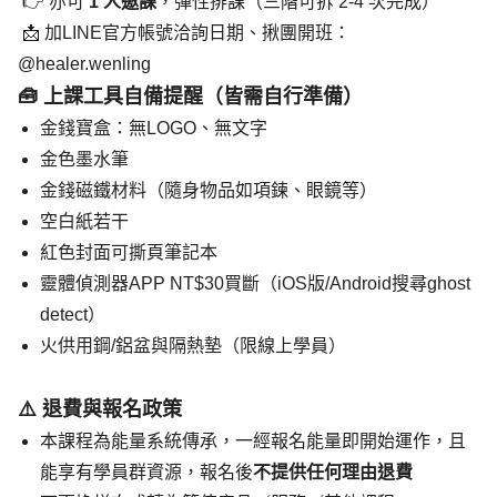
 👉 亦可 
1 人邀課
，彈性排課（三階可拆 2-4 次完成）
 📩 加LINE官方帳號洽詢日期、揪團開班：
@healer.wenling
🧰 上課工具自備提醒（皆需自行準備）
金錢寶盒：無LOGO、無文字
金色墨水筆
金錢磁鐵材料（隨身物品如項鍊、眼鏡等）
空白紙若干
紅色封面可撕頁筆記本
靈體偵測器APP NT$30買斷（iOS版/Android搜尋ghost 
detect）
火供用鋼/鋁盆與隔熱墊（限線上學員）
⚠️ 退費與報名政策
本課程為能量系統傳承，一經報名能量即開始運作，且
能享有學員群資源，報名後
不提供任何理由退費