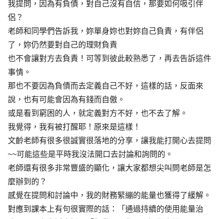
我提問，因為有負債，對自己沒有自信，那要如何吸引伴
侶？
老師和同學們告訴我，妳單身妳也對妳自己負責，有伴侶
了，妳仍然要對自己的理財負責
也不會讓對方去負責！可等到彼此較熟悉了，再去告訴這件
事情。
那也不要因為負債而去定義自己不好，這樣的話，反面來
說，也有可能會因為有錢而自傲。
或是看到窮困的人，就定義對方不好，也不去了解。
我覺得，我有被打醒耶！原來是這樣！
文齡老師有很多很誠實很落地的分享，讓我能打開心去提問
~~可能這些是平時我沒法開口去討論和詢問的。
老師還有很多非常豐盛的顯化，讓大家都想尖叫問老師是怎
麼辦到的？
感覺在提問和討論中，我的財務緊繃的能量也獲得了緩解。
對應到課本上有句很實際的話：「通過持續的使用能量治