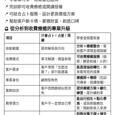
📍 完訓即可收費療癒或開課授權
📍 可結合占卜服務，設計更高價值方案
📍 幫助客戶斷卡債、累積財富，創造口碑
🔮 從分析到收費療癒的專業升級
只會占卜 / 占星 / 塔
項目
學會金錢靈氣後
羅
分析＋療癒整合
，幫
技能範圍
提供解答與方向
助客戶清理金錢阻礙
可收費療癒服務
（個
收費模式
單次解讀，價值有限
案 / 願望祝福 / 火供）
客戶常問「怎麼改
能直接協助轉化
，帶
客戶需求
變？」卻只能建議
來看得見的成果
療癒師＋導師
（完訓
專業身份
顧問型角色
可傳承、授課授權）
客戶因問題相似而流
提供療癒方案＋顯化
客群回流
失
練習
，提升續約率
能自行招生＋點化學
教學潛力
客戶不一定想自己學
員
，或與原服務包
套，開創新收入來源
附教材電子檔＋補充