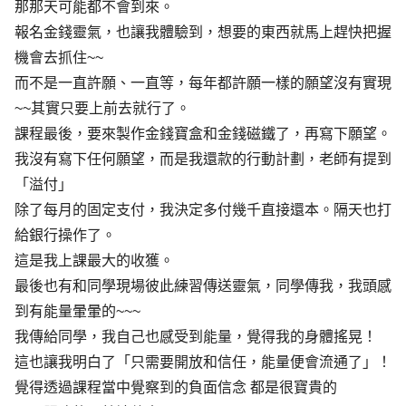
那那天可能都不會到來。
報名金錢靈氣，也讓我體驗到，想要的東西就馬上趕快把握
機會去抓住~~
而不是一直許願、一直等，每年都許願一樣的願望沒有實現
~~其實只要上前去就行了。
課程最後，要來製作金錢寶盒和金錢磁鐵了，再寫下願望。
我沒有寫下任何願望，而是我還款的行動計劃，老師有提到
「溢付」
除了每月的固定支付，我決定多付幾千直接還本。隔天也打
給銀行操作了。
這是我上課最大的收獲。
最後也有和同學現場彼此練習傳送靈氣，同學傳我，我頭感
到有能量暈暈的~~~
我傳給同學，我自己也感受到能量，覺得我的身體搖晃！
這也讓我明白了「只需要開放和信任，能量便會流通了」！
覺得透過課程當中覺察到的負面信念 都是很寶貴的