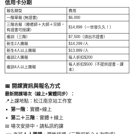
信用卡分期
報名類型
費用
一階單報 (無證書)
$6,000
三階合報（療癒師＋大師＋宗師，
$14,899（一世發久久！）
有證書可授課）
複訓（三階）
$7,500（須出示證書）
新生2人團報
$14,299 /人
新生4人以上團報
$13,889 /人
複訓2人團報
每人折扣$200
每人折扣$500（不提供證書、課
複訓4人以上團報
本）
📅 開課資訊與報名方式
最新開課場次（線上+實體同步）：
📍上課地點：松江南京站工作室
第一階
：實體+線上
第二＋三階
：實體＋線上
📅 場次安排中，請私訊約課