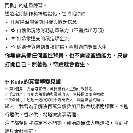
門檻」的能量練習。
透過定期操作與符號點化，它將協助你：
⛓️ 解除深層金錢阻礙與匱乏信念
🔁 自動化清除財務能量業力（不需找出源頭）
💸 打造零透支的穩定現金流
🌱 從還清負債到累積餘裕，輕鬆邁向豐盛人生
你無需具備任何靈性背景、也不需要靈通能力，
只需
打開自己、照著做，奇蹟就會發生
。
✨ Keila的真實轉變見證
✅ 第1個月：完全沒宣傳，就持續有人主動付款報名
✅ 第2個月：收到大額贊助與靈感收入，直接還清兩筆帳款
✅ 第3個月：短短一週內實現十幾萬收入，願望爆發式顯化
過去，我曾為了解決百萬負債參加無數金錢相關課程，也進
行煙供、香水供、希塔療癒等清理。
這些都幫助我穩定基本開銷，卻始終無法大幅還款，直到我
遇見金錢靈氣。