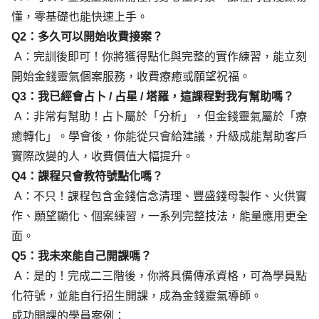
懂，零基礎也能快速上手。
Q2：多久可以開始收費接案？
 A：完訓後即可！你將獲得點化與完整的實作練習，能立刻
開始金錢靈氣個案服務，收費療癒或願望祝福。
Q3：我已經會占卜 / 占星 / 塔羅，這課程對我有幫助嗎？
 A：非常有幫助！占卜屬於「分析」，但金錢靈氣屬於「療
癒轉化」。學會後，你能從只會給建議，升級成能幫助客戶
實際改變的人，收費價值大幅提升。
Q4：課程只會教符號點化嗎？
 A：不只！課程包含金錢信念清理、豐盛錢母製作、火供實
作、願望顯化、個案練習，一系列完整技法，能量應用更全
面。
Q5：我未來能自己開課嗎？
 A：是的！完成二三階後，你將具備傳承資格，可為學員點
化符號，並能自行招生開課，成為金錢靈氣導師。
成功開課的學員案例：