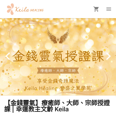
【金錢靈氣】療癒師、大師、宗師授證
課 | 幸運教主文齡 Keila