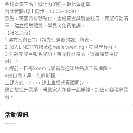
金錢靈氣三階｜顯化力加強＋轉化負能量
台北實體/線上同步，10:00–18:30。
重點：萬國幣符號點化、金錢寶盒與豐盛錢母、願望行動清
單、建立招財體質，學員可免費複訓。
【報名流程】
1 選方案與日期（請先任選後約課）填表。
2 加入LINE官方帳號@healer.wenling，提供學員群。
3 付款完成＝報名成功，待收教材贈品（實體課當場提
供）。
4 課前一日寄Zoom或學員群通知地點與工具提醒。
※請自備工具，無錄影檔。
上課方式：Zoom線上直播或實體同步。
適合想提升業績、帶動家人夥伴一起賺錢、加值可變現專業
者。
活動資訊